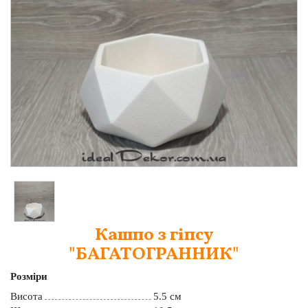
Фоторамки
Об'ємні літери та Логотипи
Стабілізований Мох
Кашпо, Вазони та Горщики
Корпоративні Еко Подарунки
Дитячі фігурки для творчості
+38 (066) 842 71 54
+38 (066) 635 66 95
+38 (098) 073 51 26
+38 (093) 005 60 47
Кашпо з гіпсу
"БАГАТОГРАННИК"
Розміри
Висота
5.5 см