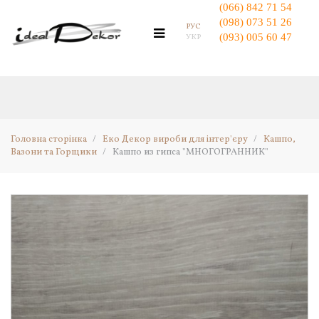
(066) 842 71 54
(098) 073 51 26
РУС
(093) 005 60 47
УКР
Головна
Гіпсовий Декор для стін
Декоративна Гіпсова Плитка
Декоративна Цегла
Гіпсові 3D панелі
Головна сторінка
/
Еко Декор вироби для інтер'єру
/
Кашпо,
Вазони та Горщики
/
Кашпо из гипса "МНОГОГРАННИК"
Еко Декор вироби для інтер'єру
Кашпо з Мохом
Мосаріум - Флораріум
Гнучкі Панелі з Моху
Топіарій Дерево з Моху
Ключниці настінні
Декоративні Годинник
Органайзери