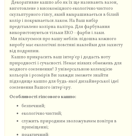
Декоративне кашпо або як їх ще називають вазон,
виготовлене з високоміцного екологічно чистого
скульптурного гіпсу, який выкрашиваеться в білий
колір і покрываеться лаком. На Ваш вибір
представлено колірна палітра. Для фарбування
використовуються тільки ЕКО - фарби і лаки.
Ми піклуємося про вашу меблів: підошва кожного
виробу має екологічні повстяні наклейки для захисту
від подряпин.
Кашпо прикрасить ваш інтер'єр і додасть ноту
природності і сучасності. Немає ніяких обмежень для
модного озеленення! З універсальною колекцією
кольорів і розмірів Ви завжди зможете знайти
підходяще кашпо для будь-якої дизайнерської ідеї
озеленення Вашого інтер'єру.
Особливості гіпсового кашпо:
безпечний;
екологічно чистий;
служить природним зволожувачем повітря в
приміщенні;
практичний;