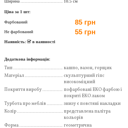
Ширина
10.5 см
Ціна за 1 шт:
85 грн
Фарбований
55 грн
Не фарбований
Наявність:
в наявності
Додаткова інформація:
Тип
кашпо, вазон, горщик
Матеріал
скульптурний гіпс
високоміцний
Покриття виробу
пофарбовані ЕКО фарбою і
покриті ЕКО лаком
Турбота про меблів
знизу є повстяні накладки
Колір
представлена палітра
кольорів
Форма
геометрична