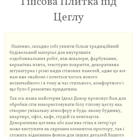
Гіпсова Плитка під
Цеглу
Напевно, складно собі уявити більш традиційний
будівельний матеріал для внутрішніх
оздоблювальних робіт, ніж шпалери, фарбування,
керамічна плита, текстурне покриття, декоративна
штукатурка і різні види стінових панелей, адже це все
нам вже знайоме і хочеться чогось нового
незвичайного і в тому ж час стильного, комфортного і
що було б ремонтно придатним.
Так ось наша майстерня Ідеал Декор пропонує Вам для
обробки стін використовувати білу гіпсову цеглу яка
створює унікальну атмосферу в будь-якому будинку,
квартирі, офісі, кафе, студій та пентхаусів.
Декоративна цегляна або кам'яна стіна в інтер'єрі
може виступати як окремим елементом простору, так і
служить відмінним фоном для інших деталей Вашого