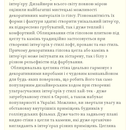
інтер'єру. Дизайнери всього світу повною мірою
оцінили найбагатші мистецькі можливості
декоративних матеріалів із гіпсу. Різноманітність їх
форми і фактури здатні створити унікальний інтер'єр,
як підкреслено грубуватий, так і дуже теплий і
комфортний. Облицювання стін гіпсовою плиткою під
цеглу та камінь традиційно застосовується при
створенні інтер'єрів у стилі лофт, прованс та еко стиль.
Причому декоративна гіпсова цегла або камінь в
інтер'єрі може імітувати як зістарену, так і білу з
різною рельєфністю під фарбування.
Облицювальна цегляна стіна ідеально гармонує з
декоративними виробами і є чудовим компаньйоном
для будь-яких поверхонь, що робить його так само
популярним дизайнерським ходом при створенні
ультрасучасних інтер'єрів у стилі хай-тек - дуже
затребуваному стилі в Європі, а також набуває
популярності в Україні. Можливо, ви звертали увагу на
обстановку внутрішніх приміщень будинків у
голлівудських фільмах. Дуже часто на задньому плані
видно стіни з цегли та каменю, які дуже органічно
виглядають в інтер'єрах різних приміщень. Цегляна