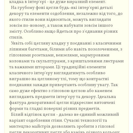
кладка в інтер'єрі - це дуже виразний елемент.
На грубому фоні цегли будь-які інтер'єрні деталі
декору та елементи оздоблення, незалежно від того, до
якого стилю вони відносяться, можуть виглядати
зовсім по-новому, а також набувати зовсім іншого
змісту. Особливо якщо йдеться про з'єднання різних
стилів.
Уявіть собі цегляну кладку у поєднанні з класичними
ліпними багетами, білими або навіть позолоченими, з
гіпсовими розетками, вензелями, мармуровими
колонами та скульптурами, з кришталевими люстрами
та важкими шторами. Ці традиційні елементи
класичного інтер'єру виглядатимуть особливо
виграшно на цегляному тлі, тому що контрастні
поєднання завжди привертають особливу увагу. Так
само дуже ефектно з гіпсовою цеглою або каменем
виглядають предмети інтер'єру та декору. Ідеальна
фактура декоративної цегли підкреслює витончені
форми та гладкі поверхні різних предметів.
Білий відтінок цегли - далеко не єдиний можливий
варіант оздоблення стіни. Сучасні технології та
мистецтво майстрів дозволяють зробити з гіпсової
цегли декоративну цеглу або камінь різного кольору,