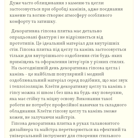
Дуже часто облицювання з каменю та цегли
застосовується при обробці камінів, адже поєднання
каменю та вогню створює атмосферу особливого
комфорту та затишку.
Декоративна гіпсова плитка має детально
опрацьовані фактури і не відрізняється від
прототипів. Це ідеальний матеріал для внутрішніх
стін. Гіпсова плитка під цеглу та камінь застосовується
тільки для внутрішнього оздоблення стін будь-яких
приміщень та оформлення інтер'єрів у різних стилях.
На сьогоднішній день декоративна гіпсова цегла і
камінь - це найбільш популярний і модний
оздоблювальний матеріал серед подібних, що має звук
і теплоізоляцію. Клеїти декоративну цеглу та камінь з
гіпсу можна зі швом і без шва на будь-яку поверхню,
яка має стійку та міцну основу. Виконання такої
роботи не потребує професійної навички та складного
обладнання. Клеїти гіпсову цеглу та камінь зможе
кожен, не залучаючи майстрів.
Гіпсова декоративна плитка в руках талановитого
дизайнера та майстра перетворюється на ефектний та
універсальний інструмент для створення стильного