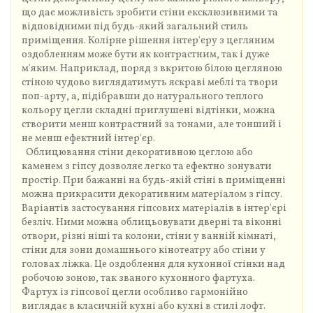
що дає можливість зробити стіни ексклюзивними та
відповідними під будь-який загальний стиль
приміщення. Колірне рішення інтер'єру з цегляним
оздобленням може бути як контрастним, так і дуже
м'яким. Наприклад, поряд з вкритою білою цегляною
стіною чудово виглядатимуть яскраві меблі та твори
поп-арту, а, підібравши до натурального теплого
кольору цегли складні приглушені відтінки, можна
створити менш контрастний за тонами, але тонший і
не менш ефектний інтер'єр.
Облицювання стіни декоративною цеглою або
каменем з гіпсу дозволяє легко та ефектно зонувати
простір. При бажанні на будь-якій стіні в приміщенні
можна прикрасити декоративним матеріалом з гіпсу.
Варіантів застосування гіпсових матеріалів в інтер'єрі
безліч. Ними можна облицьовувати дверні та віконні
отвори, різні ніші та колони, стіни у ванній кімнаті,
стіни для зони домашнього кінотеатру або стіни у
головах ліжка. Це оздоблення для кухонної стінки над
робочою зоною, так званого кухонного фартуха.
Фартух із гіпсової цегли особливо гармонійно
виглядає в класичній кухні або кухні в стилі лофт.