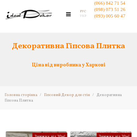
(066) 842 71 54
(098) 073 51 26
РУС
(093) 005 60 47
УКР
Головна
Гіпсовий Декор для стін
Декоративна Гіпсова Плитка
Декоративна Гіпсова Плитка
Декоративна Цегла
Гіпсові 3D панелі
Ціна від виробника у Харкові
Еко Декор вироби для інтер'єру
Кашпо з Мохом
Мосаріум - Флораріум
Головна сторінка
/
Гіпсовий Декор для стін
/
Декоративна
Гнучкі Панелі з Моху
Гіпсова Плитка
Топіарій Дерево з Моху
Ключниці настінні
Декоративні Годинник
Органайзери
Знижка:
від 30м²
Знижка:
від 30м²