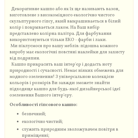
Декоративне кашпо або як їх ще називають вазон,
виготовлене з високоміцного екологічно чистого
скульптурного гіпсу, який выкрашиваеться в білий
колір і покрываеться лаком. На Ваш вибір
представлено колірна палітра. Для фарбування
використовуються тільки ЕКО - фарби і лаки.
Ми піклуємося про вашу меблів: підошва кожного
виробу має екологічні повстяні наклейки для захисту
від подряпин.
Кашпо прикрасить ваш інтер'єр і додасть ноту
природності і сучасності. Немає ніяких обмежень для
модного озеленення! З універсальною колекцією
кольорів і розмірів Ви завжди зможете знайти
підходяще кашпо для будь-якої дизайнерської ідеї
озеленення Вашого інтер'єру.
Особливості гіпсового кашпо:
безпечний;
екологічно чистий;
служить природним зволожувачем повітря в
приміщенні;