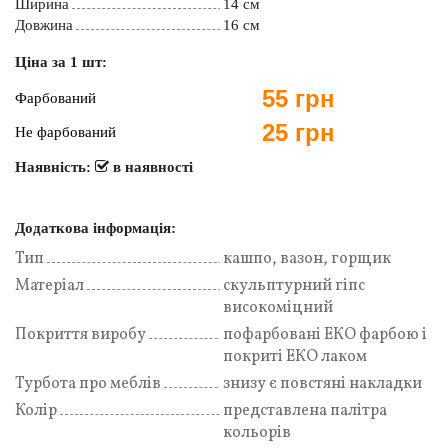
Ширина
14 см
Довжина
16 см
Ціна за 1 шт:
55 грн
Фарбований
25 грн
Не фарбований
Наявність:
в наявності
Додаткова інформація:
Тип
кашпо, вазон, горщик
Матеріал
скульптурний гіпс
високоміцний
Покриття виробу
пофарбовані ЕКО фарбою і
покриті ЕКО лаком
Турбота про меблів
знизу є повстяні накладки
Колір
представлена палітра
кольорів