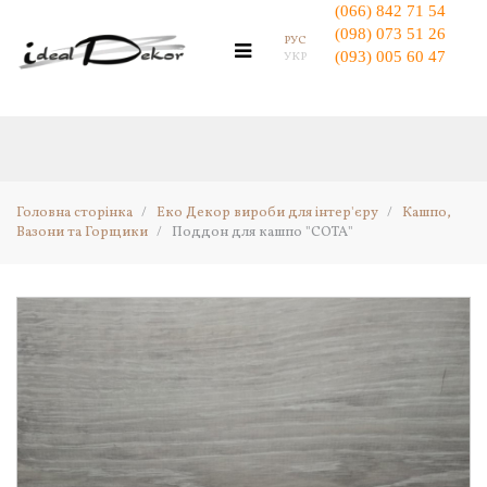
(066) 842 71 54
(098) 073 51 26
РУС
(093) 005 60 47
УКР
Головна
Гіпсовий Декор для стін
Декоративна Гіпсова Плитка
Декоративна Цегла
Гіпсові 3D панелі
Головна сторінка
/
Еко Декор вироби для інтер'єру
/
Кашпо,
Вазони та Горщики
/
Поддон для кашпо "СОТА"
Еко Декор вироби для інтер'єру
Кашпо з Мохом
Мосаріум - Флораріум
Гнучкі Панелі з Моху
Топіарій Дерево з Моху
Ключниці настінні
Декоративні Годинник
Органайзери