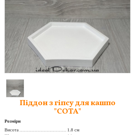
Фоторамки
Об'ємні літери та Логотипи
Стабілізований Мох
Кашпо, Вазони та Горщики
Корпоративні Еко Подарунки
Дитячі фігурки для творчості
+38 (066) 842 71 54
+38 (066) 635 66 95
+38 (098) 073 51 26
+38 (093) 005 60 47
Піддон з гіпсу для кашпо
"СОТА"
Розміри
Висота
1.8 см