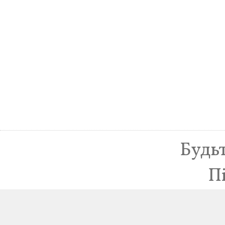
Будьт
П