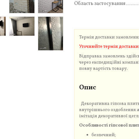
Область застосування
Термін доставки замовленн
Уточнюйте термін доставки
Відправка замовлень здійс
через експедиційні компанії
повну вартість товару.
Опис
Декоративна гіпсова плитк
внутрішнього оздоблення 
імітація декоративної цегл
Особливості гіпсової плит
безпечний;