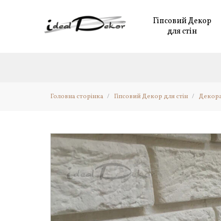
Гіпсовий Декор
для стін
Головна сторінка
/
Гіпсовий Декор для стін
/
Декора