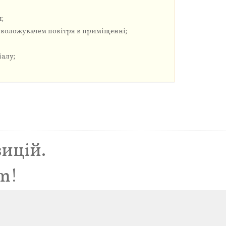
я;
воложувачем повітря в приміщенні;
іалу;
зицій.
m!