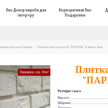
Еко Декор вироби для
Корпоративні Еко
Д
інтер'єру
Подарунки
тивна Гіпсова Плитка
/
Плитка гіпсова цегла "ПАРИЖ" зі швом біла
Плитка
Знижка:
від 30м²
"ПАР
Розміри і вага
Висота
Ширина
Товщина