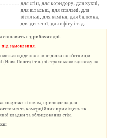
для стін, для коридору, для кухні,
для вітальні, для спальні, для
вітальні, для каміна, для балкона,
для дитячої, для офісу і т. д.
я становить
1-3 робочих дні
.
 під замовлення.
нюється щоденно з понеділка по п'ятницю
 (Нова Пошта і т.п.) зі страховкою вантажу на
а «париж» зі швом, призначена для
житлових та комерційних приміщень як
яної кладки та облицювання стін.
ки: