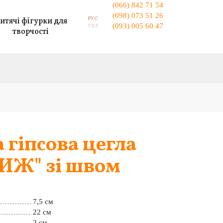
(066) 842 71 54
(098) 073 51 26
РУС
итячі фігурки для
(093) 005 60 47
УКР
творчості
 гіпсова цегла
ИЖ" зі швом
7,5 см
22 см
2 см